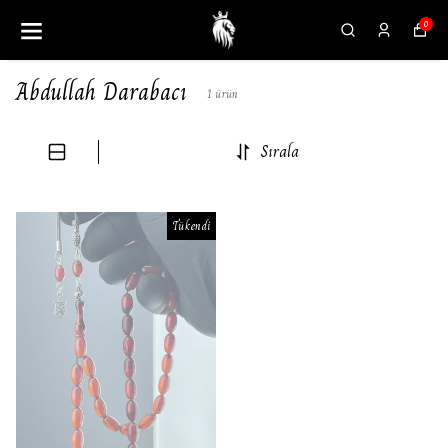
0
Abdullah Darabacı
1
ürün
Sırala
Tükendi
Tükendi