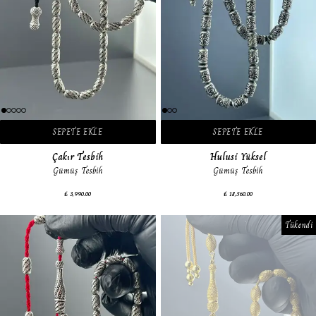
SEPETE EKLE
SEPETE EKLE
Çakır Tesbih
Hulusi Yüksel
Gümüş Tesbih
Gümüş Tesbih
₺ 3,990.00
₺ 18,560.00
Tükendi