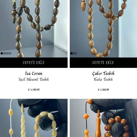
SEPETE EKLE
SEPETE EKLE
İsa Ceran
Çakır Tesbih
Yeşil Pelesenk Tesbih
Kuka Tesbih
₺ 1,580.00
₺ 1,260.00