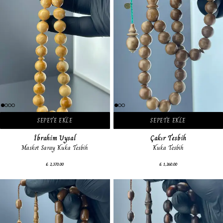
SEPETE EKLE
SEPETE EKLE
İbrahim Uysal
Çakır Tesbih
Maskot Saray Kuka Tesbih
Kuka Tesbih
₺ 2,370.00
₺ 1,260.00