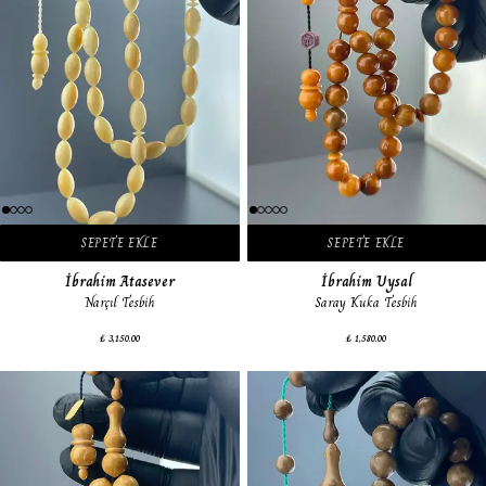
SEPETE EKLE
SEPETE EKLE
İbrahim Atasever
İbrahim Uysal
Narçıl Tesbih
Saray Kuka Tesbih
₺ 3,150.00
₺ 1,580.00