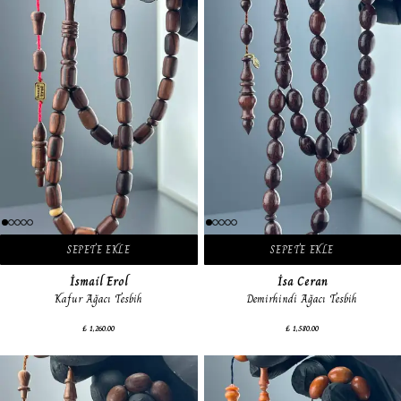
SEPETE EKLE
SEPETE EKLE
İsmail Erol
İsa Ceran
Kafur Ağacı Tesbih
Demirhindi Ağacı Tesbih
₺ 1,260.00
₺ 1,580.00