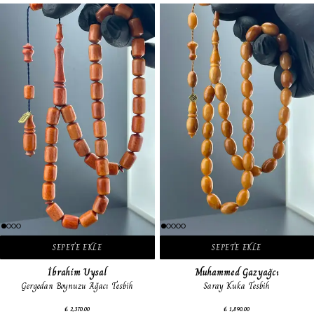
SEPETE EKLE
SEPETE EKLE
İbrahim Uysal
Muhammed Gazyağcı
Gergedan Boynuzu Ağacı Tesbih
Saray Kuka Tesbih
₺ 2,370.00
₺ 1,890.00