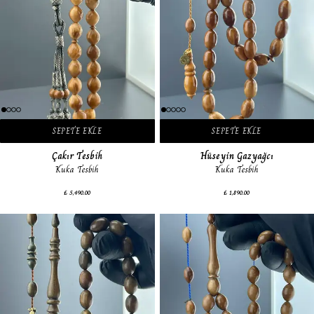
SEPETE EKLE
SEPETE EKLE
Çakır Tesbih
Hüseyin Gazyağcı
Kuka Tesbih
Kuka Tesbih
₺ 5,490.00
₺ 1,890.00