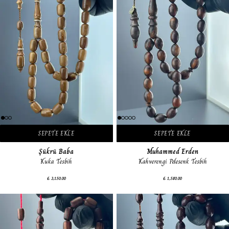
SEPETE EKLE
SEPETE EKLE
Şükrü Baba
Muhammed Erden
Kuka Tesbih
Kahverengi Pelesenk Tesbih
₺ 3,150.00
₺ 1,580.00