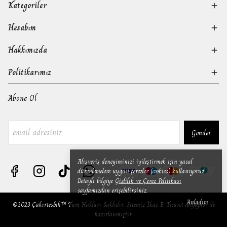
Kategoriler
Hesabım
Hakkımızda
Politikarımız
Abone Ol
Gönder
Alışveriş deneyiminizi iyileştirmek için yasal
düzenlemelere uygun çerezler (cookies) kullanıyoruz.
Detaylı bilgiye
Gizlilik ve Çerez Politikası
sayfamızdan erişebilirsiniz.
Anladım
©2023 Çakırtesbih™ Tüm Hakları Saklıdır. Sitemiz İkas E-Ticaret altyapısı ile
hazırlanmıştır.