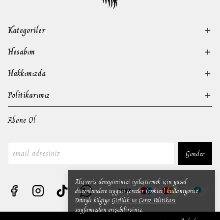
Kategoriler
Hesabım
Hakkımızda
Politikarımız
Abone Ol
Gönder
Alışveriş deneyiminizi iyileştirmek için yasal
düzenlemelere uygun çerezler (cookies) kullanıyoruz.
Detaylı bilgiye
Gizlilik ve Çerez Politikası
sayfamızdan erişebilirsiniz.