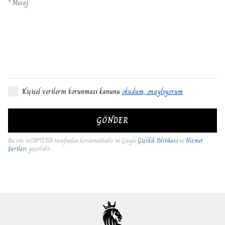
*
Mesaj
Kişisel verilerin korunması kanunu
okudum, onaylıyorum
GÖNDER
Bu site reCAPTCHA tarafından korunmaktadır ve Google
Gizlilik Politikası
ve
Hizmet
Şartları
geçerlidir.