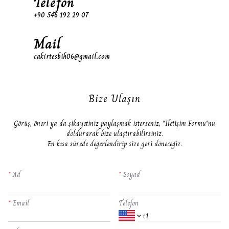
Telefon
+90 546 192 29 07
Mail
cakirtesbih06@gmail.com
Bize Ulaşın
​Görüş, öneri ya da şikayetiniz paylaşmak isterseniz, "İletişim Formu"nu
doldurarak bize ulaştırabilirsiniz.
En kısa sürede değerlendirip size geri döneceğiz.
*
Ad
*
Soyad
*
Email
Telefon