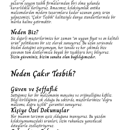
pazarın saygın tesbih firmalarından biri olma yolunda
kararlılıkla ilerliyoruz. Amacımız; koleksiyonluk antika
malzemelerden modern tasarımlara kadar uzanan geniş ürün
yelpazemizi, "Çakır Tesbih" kalitesiyle dünya standartlarında bir
marka haline getirmektir.
Neden Biz?
Siz değerli müşterilerimize her zaman "en uygun fiyat ve en kaliteli
ürün" politikasını bir söz olarak sunuyoruz. Bu uzun serüvende
bizden desteğini esirgemeyen, her tanede ve her çekimde bize
güvenen tüm dostlarımıza büyük bir teşekkürü borç biliyoruz.
Sizin güveniniz, bizim sanata olan bağlılığımızdır.
Neden Çakır Tesbih?
Güven ve Şeffaflık
Sattığımız her bir malzemenin menşeine ve orijinalliğine kefiliz.
Bilgi kirliliğinin çok olduğu bu sektörde, müşterilerimize "doğru
malzeme, doğru işçilik" garantisi sunuyoruz.
Kişiye Özel Dokunuşlar
Her insanın tarzının eşsiz olduğuna inanıyoruz. Bu yüzden
koleksiyonumuzdaki ürünleri, sizin ruhunuzu yansıtacak
detaylarla özelleştiriyoruz.