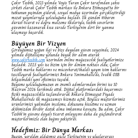
Çakır Tesbih, 2023 yılında Veyis Turan Çakır tarafından şahıs
şirketi olarak Çakır Tesbih markası ile Ankara Etimesgut'ta bir
tutkunun peşinden giderek, sosyal medya üzerinden gerçekleştirdiği
mezat yayınlarıyla yolculuğuna başladı. İlk günden itibaren
dürüst ticaret ve doğru malzeme ilkeleriyle, tesbih severlerin
güvenini kazanarak kısa sürede Türkiye'nin dört bir yanına
ulaşmayı başardık.
Büyüyen Bir Vizyon
Gördüğümüz yoğun ilgi ve bize duyulan güven sayesinde, 2024
yılında dijitalleşme yolunda büyük bir adım atarak
www.cakirtesbih.com
üzerinden online mağazacılık faaliyetlerimize
başladık. 2025 yılı ise bizim için bir dönüm noktası oldu; Çakır
Tesbih marka haklarını ve mücevherat/ihaleli yayın isim haklarını
tescilleyerek faaliyetlerimizi Ankara Yenimahalle'de, İvedik OSB
bölgesindeki yeni ofisimize taşıdık.
Büyüme yolculuğumuzun en önemli adımlarından birini ise 10
Haziran 2026 tarihinde attık. Dijital platformlardaki başarımızı
fiziki mağazacılıkla taçlandırarak Ankara Etimesgut Piyade
Mahallesi'nde ilk mağazamızı hizmete açtık. Böylece müşterilerimiz
ürünlerimizi yakından inceleme, dokusunu hissetme ve uzman
ekibimizden birebir destek alma imkanına kavuştu. Bu adım, Çakır
Tesbih'in güvene dayalı ticaret anlayışını daha da güçlendirerek
müşterilerimizle olan bağını pekiştirdi.
Hedefimiz: Bir Dünya Markası
Bugün, yerelden aldığımız güçle Türkiye'nin ve uluslararası