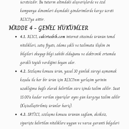
ücretsizdir. Bu tutarın altındaki alışverişlerde ve özel
kampanya dönemleri dışındaki gönderimlerde kargo ücreti
ALICI’ya aittir.
MADDE 4 - GENEL HÜKÜMLER
4.1.
ALICI,
cakirtesbih.com
internet sitesinde ürünün temel
nitelikleri, satış fiyatı, ödeme şekli ve teslimata ilişkin ön
bilgileri
okuyup bilgi sahibi olduğunu ve elektronik ortamda
gerekli teyidi verdiğini beyan eder.
4.2.
Sözleşme konusu ürün, yasal 30 günlük süreyi aşmamak
koşulu ile her bir ürün için ALICI'nın yer
leşim yerinin
uzaklığına bağlı olarak belirtilen süre içinde teslim edilir. Saat
15:00’a kadar verilen siparişler aynı gün kargoya teslim edilir
(Kişiselleştirilmiş ürünler hariç).
4.3.
SATICI, sözleşme konusu ürünün sağlam, eksiksiz,
siparişte belirtilen niteliklere uygun ve varsa garanti belgeleri