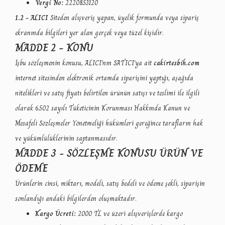
Vergi No:
2220853120
1.2 - ALICI
Siteden alışveriş yapan, üyelik formunda veya sipariş
ekranında bilgileri yer alan gerçek veya tüzel kişidir.
MADDE 2 - KONU
İşbu sözleşmenin konusu, ALICI'nın SATICI'ya ait
cakirtesbih.com
internet sitesinden elektronik ortamda siparişini yaptığı, aşağıda
nitelikleri ve satış fiyatı belirtilen ürünün satışı ve teslimi ile ilgili
olarak 6502 sayılı Tüketicinin Korunması Hakkında Kanun ve
Mesafeli Sözleşmeler Yönetmeliği hükümleri gereğince tarafların hak
ve yükümlülüklerinin saptanmasıdır.
MADDE 3 - SÖZLEŞME KONUSU ÜRÜN VE
ÖDEME
Ürünlerin cinsi, miktarı, modeli, satış bedeli ve ödeme şekli, siparişin
sonlandığı andaki bilgilerden oluşmaktadır.
Kargo Ücreti:
2000 TL ve üzeri alışverişlerde kargo