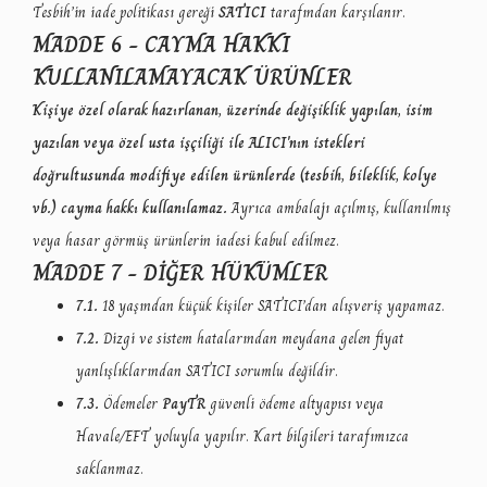
Tesbih’in iade politikası gereği
SATICI
tarafından karşılanır.
MADDE 6 - CAYMA HAKKI
KULLANILAMAYACAK ÜRÜNLER
Kişiye özel olarak hazırlanan, üzerinde değişiklik yapılan, isim
yazılan veya özel usta işçiliği ile ALICI'nın istekleri
doğrultusunda modifiye edilen ürünlerde (tesbih, bileklik, kolye
vb.) cayma hakkı kullanılamaz.
Ayrıca ambalajı açılmış, kullanılmış
veya hasar görmüş ürünlerin iadesi kabul edilmez.
MADDE 7 - DİĞER HÜKÜMLER
7.1.
18 yaşından küçük kişiler SATICI’dan alışveriş yapamaz.
7.2.
Dizgi ve sistem hatalarından meydana gelen fiyat
yanlışlıklarından SATICI sorumlu değildir.
7.3.
Ödemeler
PayTR
güvenli ödeme altyapısı veya
Havale/EFT yoluyla yapılır. Kart bilgileri tarafımızca
saklanmaz.