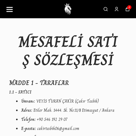
0
MESAFELİ SATI
Ş SÖZLEŞMESİ
MADDE 1 - TARAFLAR
1.1 - SATICI
Ünvanı:
VEYİS TURAN ÇAKIR (Çakır Tesbih)
Adres:
Etiler Mah. 1444. Sk. No:11/8 Etimesgut / Ankara
Telefon:
+90 546 192 29 07
E-posta:
cakirtesbih06@gmail.com