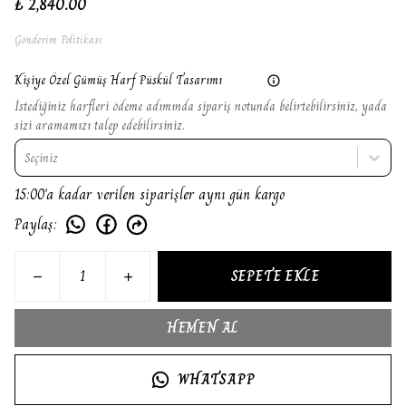
₺ 2,840.00
Gönderim Politikası
Kişiye Özel Gümüş Harf Püskül Tasarımı
İstediğiniz harfleri ödeme adımında sipariş notunda belirtebilirsiniz, yada
sizi aramamızı talep edebilirsiniz.
Seçiniz
15:00'a kadar verilen siparişler aynı gün kargo
Paylaş
:
SEPETE EKLE
HEMEN AL
WHATSAPP