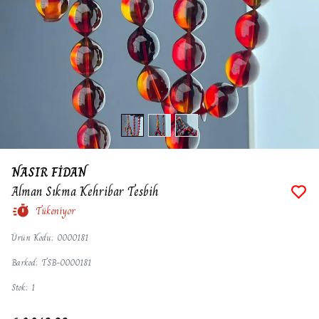
NASIR FİDAN
Alman Sıkma Kehribar Tesbih
Tükeniyor
Ürün Kodu
:
0000181
Barkod
:
TSB-0000181
Stok
:
1