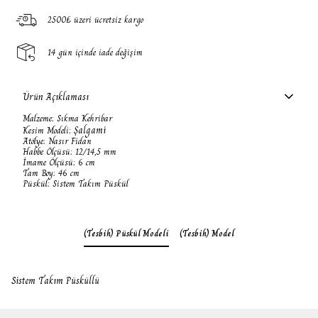
2500₺ üzeri ücretsiz kargo
14 gün içinde iade değişim
Ürün Açıklaması
Malzeme: Sıkma Kehribar
Şalgami
Kesim Modeli:
Atölye: Nasır Fidan
Habbe Ölçüsü: 12/14,5 mm
İmame Ölçüsü: 6 cm
Tam Boy: 46 cm
Püskül: Sistem Takım Püskül
(Tesbih) Püskül Modeli
(Tesbih) Model
Sistem Takım Püsküllü