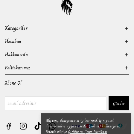
Kategoriler
Hesabım
Hakkımızda
Politikarımız
Abone Ol
Gönder
Alışveriş deneyiminizi iyileştirmek için yasal
düzenlemelere uygun çerezler (cookies) kullanıyoruz.
Detaylı bilgiye
Gizlilik ve Çerez Politikası