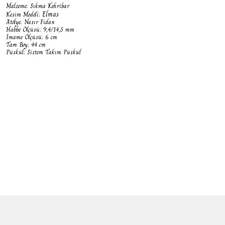
Malzeme: Sıkma Kehribar
Elmas
Kesim Modeli:
Atölye: Nasır Fidan
Habbe Ölçüsü: 9,4/14,5 mm
İmame Ölçüsü: 6 cm
Tam Boy: 44 cm
Püskül: Sistem Takım Püskül