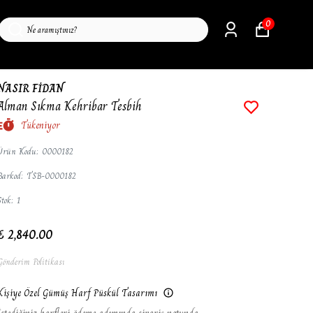
0
NASIR FİDAN
Alman Sıkma Kehribar Tesbih
Tükeniyor
Ürün Kodu
:
0000182
Barkod
:
TSB-0000182
Stok
:
1
₺ 2,840.00
Gönderim Politikası
Kişiye Özel Gümüş Harf Püskül Tasarımı
İstediğiniz harfleri ödeme adımında sipariş notunda