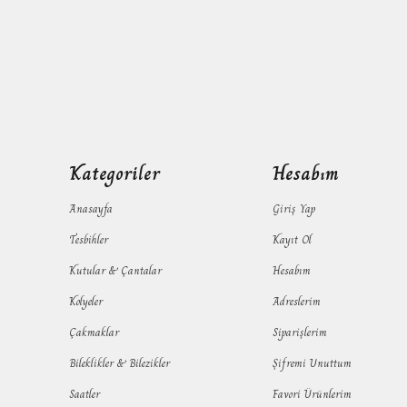
Kategoriler
Hesabım
Anasayfa
Giriş Yap
Tesbihler
Kayıt Ol
Kutular & Çantalar
Hesabım
Kolyeler
Adreslerim
Çakmaklar
Siparişlerim
Bileklikler & Bilezikler
Şifremi Unuttum
Saatler
Favori Ürünlerim