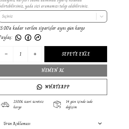
belirtebilirsiniz, yada sizi aramamızı talep edebilirsiniz.
Seçiniz
15:00'a kadar verilen siparişler aynı gün kargo
Paylaş
:
SEPETE EKLE
HEMEN AL
WHATSAPP
2500₺ üzeri ücretsiz
14 gün içinde iade
kargo
değişim
Ürün Açıklaması