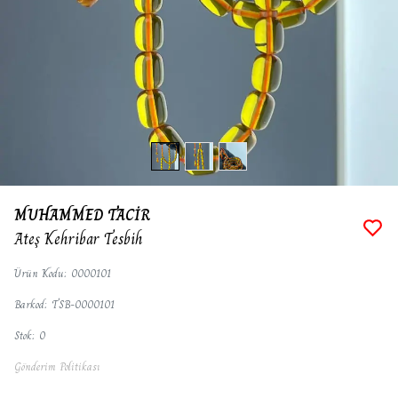
MUHAMMED TACİR
Ateş Kehribar Tesbih
Ürün Kodu
:
0000101
Barkod
:
TSB-0000101
Stok
:
0
Gönderim Politikası