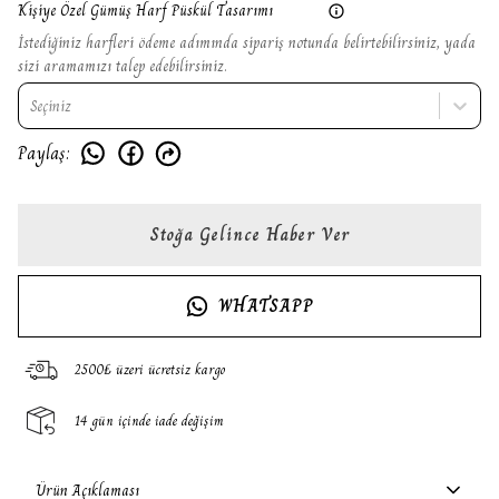
Kişiye Özel Gümüş Harf Püskül Tasarımı
İstediğiniz harfleri ödeme adımında sipariş notunda belirtebilirsiniz, yada
sizi aramamızı talep edebilirsiniz.
Seçiniz
Paylaş
:
Stoğa Gelince Haber Ver
WHATSAPP
2500₺ üzeri ücretsiz kargo
14 gün içinde iade değişim
Ürün Açıklaması