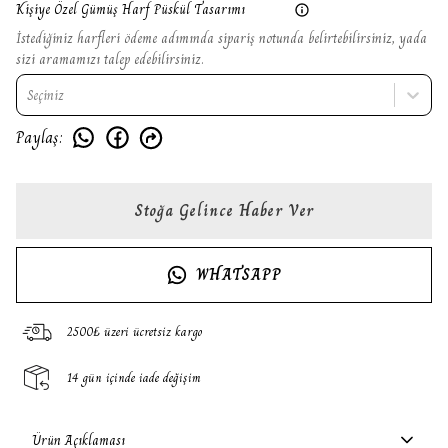
Kişiye Özel Gümüş Harf Püskül Tasarımı
İstediğiniz harfleri ödeme adımında sipariş notunda belirtebilirsiniz, yada
sizi aramamızı talep edebilirsiniz.
Seçiniz
Paylaş
:
Stoğa Gelince Haber Ver
WHATSAPP
2500₺ üzeri ücretsiz kargo
14 gün içinde iade değişim
Ürün Açıklaması