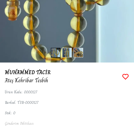
MUHAMMED TACİR
Ateş Kehribar Tesbih
Ürün Kodu
:
0000127
Barkod
:
TSB-0000127
Stok
:
0
Gönderim Politikası