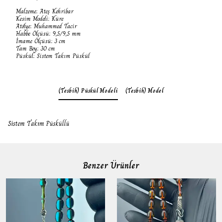
Malzeme: Ateş Kehribar
Kesim Modeli: Küre
Atölye: Muhammed Tacir
Habbe Ölçüsü: 9,5/9,5 mm
İmame Ölçüsü: 3 cm
Tam Boy: 30 cm
Püskül: Sistem Takım Püskül
(Tesbih) Püskül Modeli
(Tesbih) Model
Sistem Takım Püsküllü
Benzer Ürünler