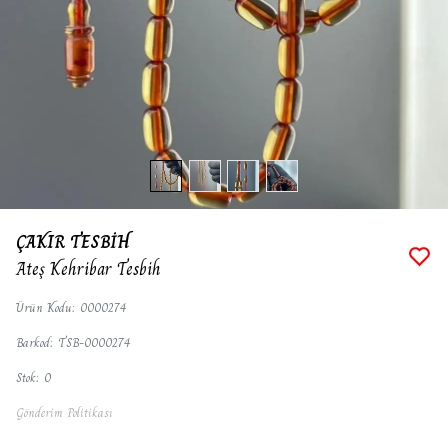
ÇAKIR TESBİH
Ateş Kehribar Tesbih
Ürün Kodu
:
0000274
Barkod
:
TSB-0000274
Stok
:
0
Gönderim Politikası