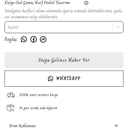
Kişiye Özel Gümüş Harf Püskül Tasarımı
İstediğiniz harfleri ödeme adımında sipariş notunda belirtebilirsiniz, yada
sizi aramamızı talep edebilirsiniz.
Seçiniz
Paylaş
:
Stoğa Gelince Haber Ver
WHATSAPP
2500₺ üzeri ücretsiz kargo
14 gün içinde iade değişim
Ürün Açıklaması