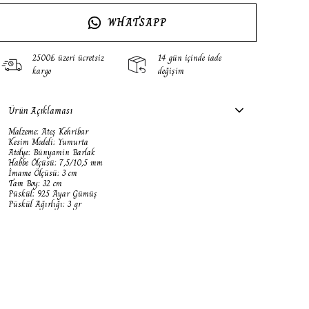
WHATSAPP
2500₺ üzeri ücretsiz
14 gün içinde iade
kargo
değişim
Ürün Açıklaması
Malzeme: Ateş Kehribar
Kesim Modeli: Yumurta
Atölye: Bünyamin Barlak
Habbe Ölçüsü: 7,5/10,5 mm
İmame Ölçüsü: 3 cm
Tam Boy: 32 cm
Püskül: 925 Ayar Gümüş
Püskül Ağırlığı: 3 gr