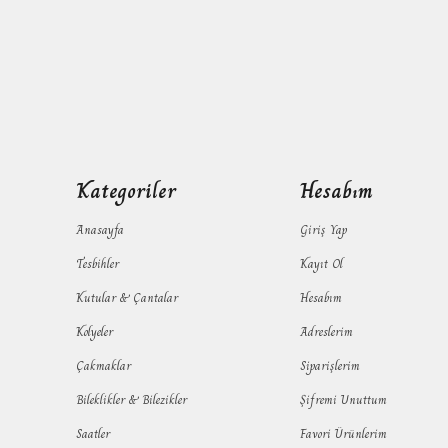
Kategoriler
Hesabım
Anasayfa
Giriş Yap
Tesbihler
Kayıt Ol
Kutular & Çantalar
Hesabım
Kolyeler
Adreslerim
Çakmaklar
Siparişlerim
Bileklikler & Bilezikler
Şifremi Unuttum
Saatler
Favori Ürünlerim