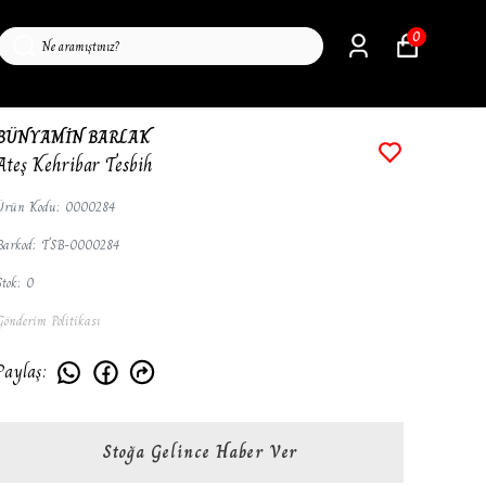
0
BÜNYAMİN BARLAK
Ateş Kehribar Tesbih
Ürün Kodu
:
0000284
Barkod
:
TSB-0000284
Stok
:
0
Gönderim Politikası
Paylaş
:
Stoğa Gelince Haber Ver