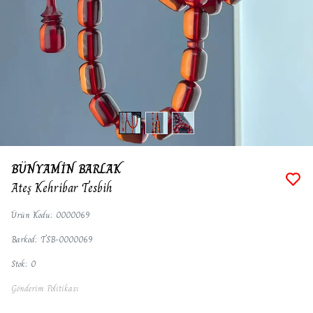
BÜNYAMİN BARLAK
Ateş Kehribar Tesbih
Ürün Kodu
:
0000069
Barkod
:
TSB-0000069
Stok
:
0
Gönderim Politikası