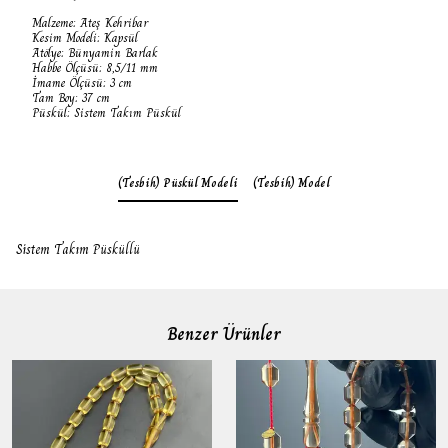
Malzeme: Ateş Kehribar
Kesim Modeli: Kapsül
Atölye: Bünyamin Barlak
Habbe Ölçüsü: 8,5/11 mm
İmame Ölçüsü: 3 cm
Tam Boy: 37 cm
Püskül: Sistem Takım Püskül
(Tesbih) Püskül Modeli
(Tesbih) Model
Sistem Takım Püsküllü
Benzer Ürünler