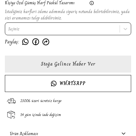
Kişiye Özel Gümüş Harf Püskül Tasarımı
İstediğiniz harfleri ödeme adımında sipariş notunda belirtebilirsiniz, yada
sizi aramamızı talep edebilirsiniz.
Seçiniz
Paylaş
:
Stoğa Gelince Haber Ver
WHATSAPP
2500₺ üzeri ücretsiz kargo
14 gün içinde iade değişim
Ürün Açıklaması