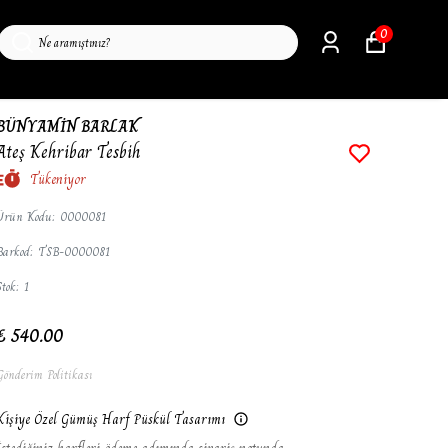
0
BÜNYAMİN BARLAK
Ateş Kehribar Tesbih
Tükeniyor
Ürün Kodu
:
0000081
Barkod
:
TSB-0000081
Stok
:
1
₺ 540.00
Gönderim Politikası
Kişiye Özel Gümüş Harf Püskül Tasarımı
İstediğiniz harfleri ödeme adımında sipariş notunda