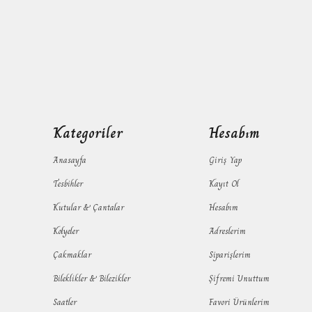
Kategoriler
Hesabım
Anasayfa
Giriş Yap
Tesbihler
Kayıt Ol
Kutular & Çantalar
Hesabım
Kolyeler
Adreslerim
Çakmaklar
Siparişlerim
Bileklikler & Bilezikler
Şifremi Unuttum
Saatler
Favori Ürünlerim