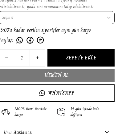
belirtebilirsiniz, yada sizi aramamızı talep edebilirsiniz.
Seçiniz
15:00'a kadar verilen siparişler aynı gün kargo
Paylaş
:
SEPETE EKLE
HEMEN AL
WHATSAPP
2500₺ üzeri ücretsiz
14 gün içinde iade
kargo
değişim
Ürün Açıklaması