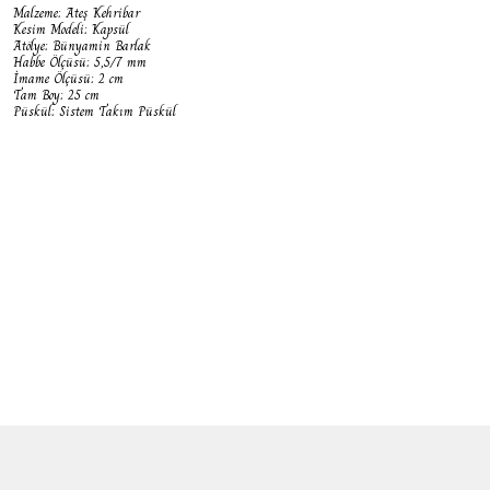
Malzeme: Ateş Kehribar
Kesim Modeli: Kapsül
Atölye: Bünyamin Barlak
Habbe Ölçüsü: 5,5/7 mm
İmame Ölçüsü: 2 cm
Tam Boy: 25 cm
Püskül: Sistem Takım Püskül