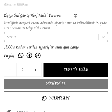
Gönderim Politikası
Kişiye Özel Gümüş Harf Püskül Tasarımı
İstediğiniz harfleri ödeme adımında sipariş notunda belirtebilirsiniz, yada
sizi aramamızı talep edebilirsiniz.
Seçiniz
15:00'a kadar verilen siparişler aynı gün kargo
Paylaş
:
SEPETE EKLE
HEMEN AL
WHATSAPP