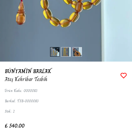
BÜNYAMİN BARLAK
Ateş Kehribar Tesbih
Ürün Kodu
:
0000083
Barkod
:
TSB-0000083
Stok
:
2
₺ 540.00