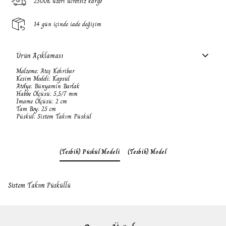
2500₺ üzeri ücretsiz kargo
14 gün içinde iade değişim
Ürün Açıklaması
Malzeme: Ateş Kehribar
Kesim Modeli: Kapsül
Atölye: Bünyamin Barlak
Habbe Ölçüsü: 5,5/7 mm
İmame Ölçüsü: 2 cm
Tam Boy: 25 cm
Püskül: Sistem Takım Püskül
(Tesbih) Püskül Modeli
(Tesbih) Model
Sistem Takım Püsküllü