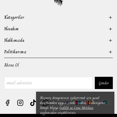
Kategoriler
Hesabım
Hakkımızda
Politikarımız
Abone Ol
Gönder
Alışveriş deneyiminizi iyileştirmek için yasal
düzenlemelere uygun çerezler (cookies) kullanıyoruz.
Detaylı bilgiye
Gizlilik ve Çerez Politikası
sayfamızdan erişebilirsiniz.