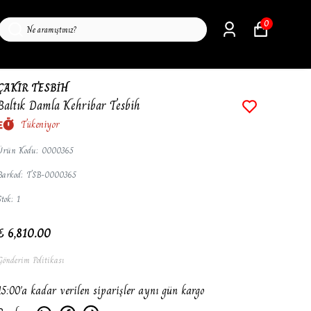
0
ÇAKIR TESBİH
Baltık Damla Kehribar Tesbih
Tükeniyor
Ürün Kodu
:
0000365
Barkod
:
TSB-0000365
Stok
:
1
₺ 6,810.00
Gönderim Politikası
15:00'a kadar verilen siparişler aynı gün kargo