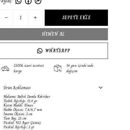
Paylaş
:
SEPETE EKLE
HEMEN AL
WHATSAPP
2500₺ üzeri ücretsiz
14 gün içinde iade
kargo
değişim
Ürün Açıklaması
Malzeme: Baltık Damla Kehribar
Tesbih Ağırlığı: 11,4 gr
Kesim Modeli: Elmas
Habbe Ölçüsü: 7,6/6,7 mm
İmame Ölçüsü: 3 cm
Tam Boy: 25 cm
Püskül: 925 Ayar Gümüş
Püskül Ağırlığı: 3 gr