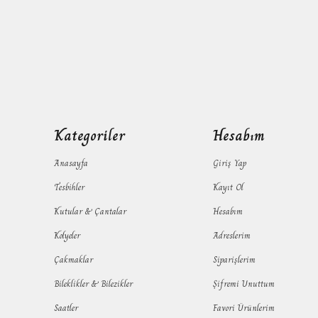
Kategoriler
Hesabım
Anasayfa
Giriş Yap
Tesbihler
Kayıt Ol
Kutular & Çantalar
Hesabım
Kolyeler
Adreslerim
Çakmaklar
Siparişlerim
Bileklikler & Bilezikler
Şifremi Unuttum
Saatler
Favori Ürünlerim