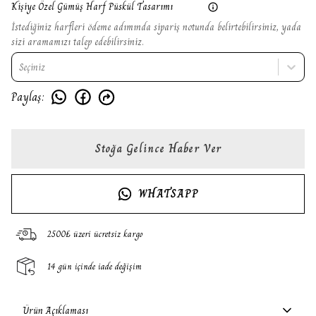
Kişiye Özel Gümüş Harf Püskül Tasarımı
İstediğiniz harfleri ödeme adımında sipariş notunda belirtebilirsiniz, yada
sizi aramamızı talep edebilirsiniz.
Seçiniz
Paylaş
:
Stoğa Gelince Haber Ver
WHATSAPP
2500₺ üzeri ücretsiz kargo
14 gün içinde iade değişim
Ürün Açıklaması