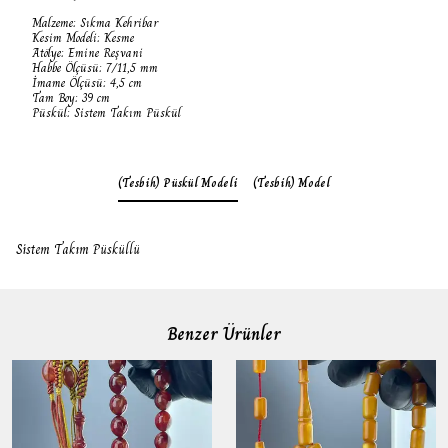
Malzeme: Sıkma Kehribar
Kesim Modeli: Kesme
Atölye: Emine Reşvani
Habbe Ölçüsü: 7/11,5 mm
İmame Ölçüsü: 4,5 cm
Tam Boy: 39 cm
Püskül: Sistem Takım Püskül
(Tesbih) Püskül Modeli
(Tesbih) Model
Sistem Takım Püsküllü
Benzer Ürünler