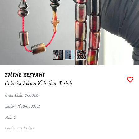
EMİNE REŞVANİ
Colorist Sıkma Kehribar Tesbih
Ürün Kodu
:
0000232
Barkod
:
TSB-0000232
Stok
:
0
Gönderim Politikası