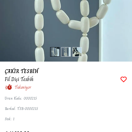
ÇAKIR TESBİH
Fil Dişi Tesbih
Tükeniyor
Ürün Kodu
:
0000215
Barkod
:
TSB-0000215
Stok
:
1