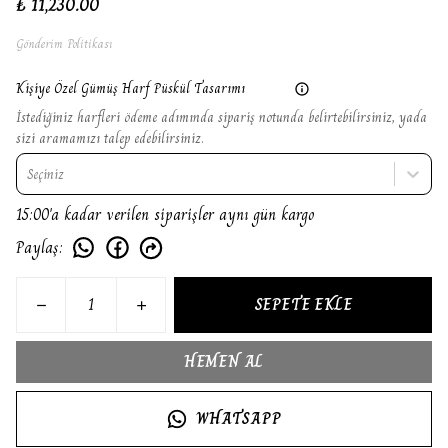
₺ 11,230.00
Gönderim Politikası
Kişiye Özel Gümüş Harf Püskül Tasarımı
İstediğiniz harfleri ödeme adımında sipariş notunda belirtebilirsiniz, yada
sizi aramamızı talep edebilirsiniz.
Seçiniz
15:00'a kadar verilen siparişler aynı gün kargo
Paylaş
:
SEPETE EKLE
HEMEN AL
WHATSAPP