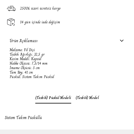
2500₺ üzeri ücretsiz kargo
14 gün içinde iade değişim
Ürün Açıklaması
Malzeme: Fil Dişi
Tesbih Ağırlığı: 32,5 gr
Kesim Modeli: Kapsül
Habbe Ölçüsü: 7,5/14 mm
İmame Ölçüsü: 5 cm
Tam Boy: 41 cm
Püskül: Sistem Takım Püskül
(Tesbih) Püskül Modeli
(Tesbih) Model
Sistem Takım Püsküllü