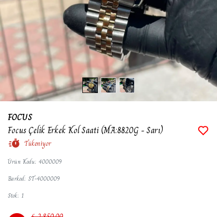
FOCUS
Focus Çelik Erkek Kol Saati (MA:8820G - Sarı)
Tükeniyor
Ürün Kodu
:
4000009
Barkod
:
ST-4000009
Stok
:
1
₺ 2,850.00