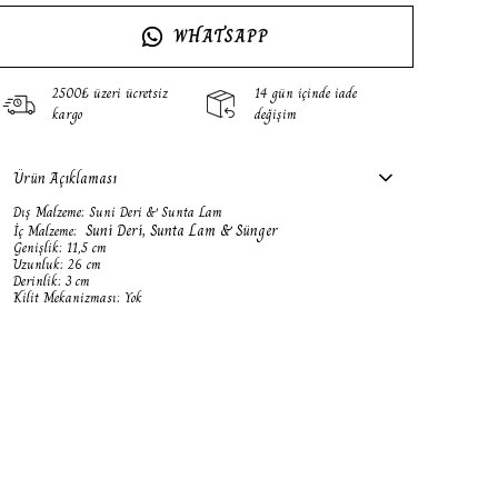
WHATSAPP
2500₺ üzeri ücretsiz
14 gün içinde iade
kargo
değişim
Ürün Açıklaması
Dış Malzeme: Suni Deri & Sunta Lam
Suni Deri, Sunta Lam & Sünger
İç Malzeme:
Genişlik: 11,5 cm
Uzunluk: 26 cm
Derinlik: 3 cm
Kilit Mekanizması: Yok