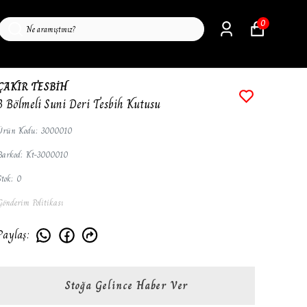
0
ÇAKIR TESBİH
3 Bölmeli Suni Deri Tesbih Kutusu
Ürün Kodu
:
3000010
Barkod
:
Kt-3000010
Stok
:
0
Gönderim Politikası
Paylaş
:
Stoğa Gelince Haber Ver