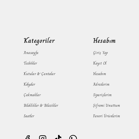
Kategoriler
Hesabım
Anasayfa
Giriş Yap
Tesbihler
Kayıt Ol
Kutular & Çantalar
Hesabım
Kolyeler
Adreslerim
Çakmaklar
Siparişlerim
Bileklikler & Bilezikler
Şifremi Unuttum
Saatler
Favori Ürünlerim