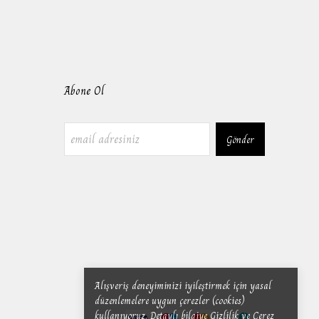
Abone Ol
Gönder
Alışveriş deneyiminizi iyileştirmek için yasal
düzenlemelere uygun çerezler (cookies)
kullanıyoruz. Detaylı bilgiye
Gizlilik ve Çerez