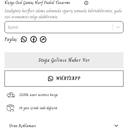
Kişiye Özel Gümüş Harf Püskül Tasarımı
İstediğiniz harfleri ödeme adımında sipariş notunda belirtebilirsiniz, yada
sizi aramamızı talep edebilirsiniz.
Seçiniz
Paylaş
:
Stoğa Gelince Haber Ver
WHATSAPP
2500₺ üzeri ücretsiz kargo
14 gün içinde iade değişim
Ürün Açıklaması