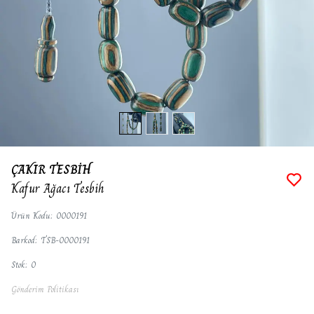
ÇAKIR TESBİH
Kafur Ağacı Tesbih
Ürün Kodu
:
0000191
Barkod
:
TSB-0000191
Stok
:
0
Gönderim Politikası