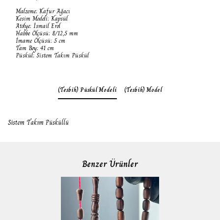
Malzeme: Kafur Ağacı
Kesim Modeli: Kapsül
Atölye: İsmail Erol
Habbe Ölçüsü: 8/12,5 mm
İmame Ölçüsü: 5 cm
Tam Boy: 41 cm
Püskül: Sistem Takım Püskül
(Tesbih) Püskül Modeli
(Tesbih) Model
Sistem Takım Püsküllü
Benzer Ürünler