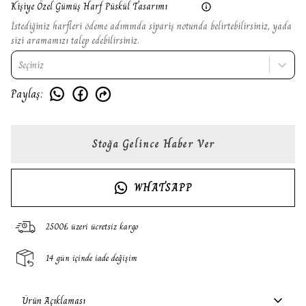
Kişiye Özel Gümüş Harf Püskül Tasarımı
İstediğiniz harfleri ödeme adımında sipariş notunda belirtebilirsiniz, yada
sizi aramamızı talep edebilirsiniz.
Seçiniz
Paylaş
:
Stoğa Gelince Haber Ver
WHATSAPP
2500₺ üzeri ücretsiz kargo
14 gün içinde iade değişim
Ürün Açıklaması