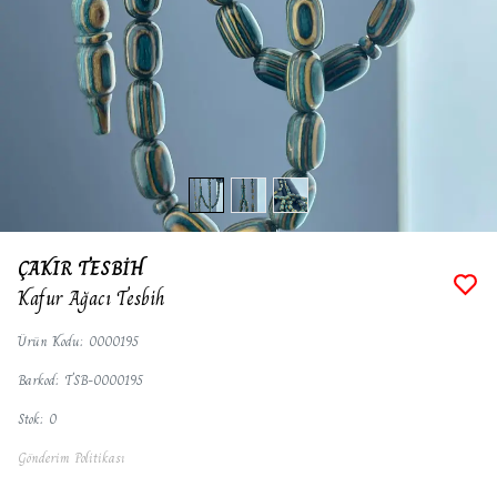
ÇAKIR TESBİH
Kafur Ağacı Tesbih
Ürün Kodu
:
0000195
Barkod
:
TSB-0000195
Stok
:
0
Gönderim Politikası