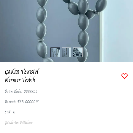
ÇAKIR TESBİH
Mermer Tesbih
Ürün Kodu
:
0000015
Barkod
:
TSB-0000015
Stok
:
0
Gönderim Politikası