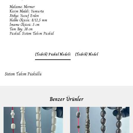
Malzeme: Mermer
Kesim Modeli: Yumurta
Atölye: Yusuf Erden
Habbe Ölçüsü: 8/12,5 mm
İmame Ölçüsü: 5 cm
Tam Boy: 38 cm
Püskül: Sistem Takım Püskül
(Tesbih) Püskül Modeli
(Tesbih) Model
Sistem Takım Püsküllü
Benzer Ürünler