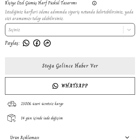
Kişiye Özel Gümüş Harf Püskül Tasarımı
İstediğiniz harfleri ödeme adımında sipariş notunda belirtebilirsiniz, yada
sizi aramamızı talep edebilirsiniz.
Seçiniz
Paylaş
:
Stoğa Gelince Haber Ver
WHATSAPP
2500₺ üzeri ücretsiz kargo
14 gün içinde iade değişim
Ürün Açıklaması