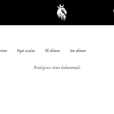
artan
Fiyat azalan
İlk eklenen
Son eklenen
Aradığınız ürün bulunamadı