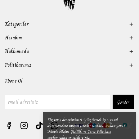
Kategoriler
Hesabım
Hakkımızda
Politikarımız
Abone Ol
Gönder
Alışveriş deneyiminizi iyileştirmek için yasal
düzenlemelere uygun çerezler (cookies) kullanıyoruz.
Detaylı bilgiye
Gizlilik ve Çerez Politikası
sayfamızdan erişebilirsiniz.