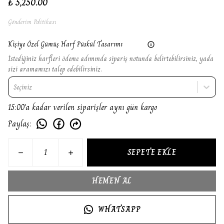
₺ 5,250.00
Gönderim Politikası
Kişiye Özel Gümüş Harf Püskül Tasarımı
İstediğiniz harfleri ödeme adımında sipariş notunda belirtebilirsiniz, yada
sizi aramamızı talep edebilirsiniz.
Seçiniz
15:00'a kadar verilen siparişler aynı gün kargo
Paylaş
:
SEPETE EKLE
HEMEN AL
WHATSAPP