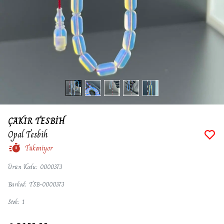
ÇAKIR TESBİH
Opal Tesbih
Tükeniyor
Ürün Kodu
:
0000373
Barkod
:
TSB-0000373
Stok
:
1