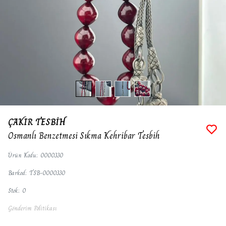
ÇAKIR TESBİH
Osmanlı Benzetmesi Sıkma Kehribar Tesbih
Ürün Kodu
:
0000330
Barkod
:
TSB-0000330
Stok
:
0
Gönderim Politikası