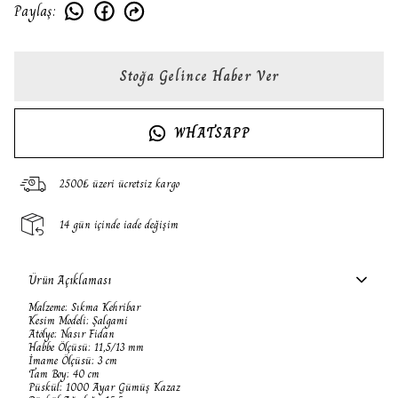
Paylaş
:
Stoğa Gelince Haber Ver
WHATSAPP
2500₺ üzeri ücretsiz kargo
14 gün içinde iade değişim
Ürün Açıklaması
Malzeme: Sıkma Kehribar
Kesim Modeli: Şalgami
Atölye: Nasır Fidan
Habbe Ölçüsü: 11,5/13 mm
İmame Ölçüsü: 3 cm
Tam Boy: 40 cm
Püskül: 1000 Ayar Gümüş Kazaz