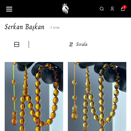
0
Serkan Başkan
5
ürün
Sırala