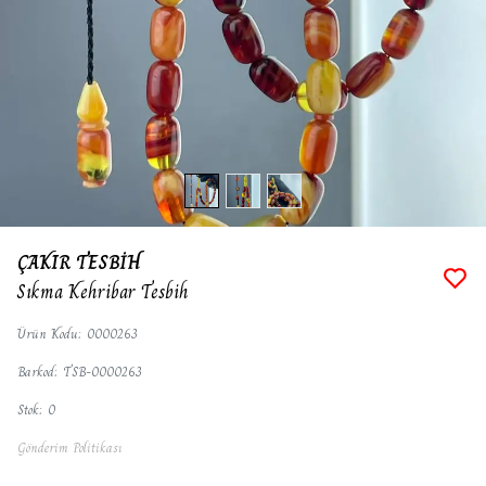
ÇAKIR TESBİH
Sıkma Kehribar Tesbih
Ürün Kodu
:
0000263
Barkod
:
TSB-0000263
Stok
:
0
Gönderim Politikası