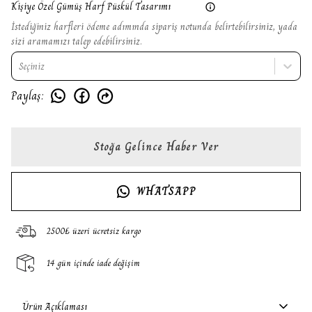
Kişiye Özel Gümüş Harf Püskül Tasarımı
İstediğiniz harfleri ödeme adımında sipariş notunda belirtebilirsiniz, yada
sizi aramamızı talep edebilirsiniz.
Seçiniz
Paylaş
:
Stoğa Gelince Haber Ver
WHATSAPP
2500₺ üzeri ücretsiz kargo
14 gün içinde iade değişim
Ürün Açıklaması