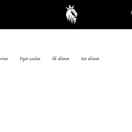
artan
Fiyat azalan
İlk eklenen
Son eklenen