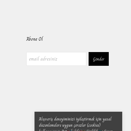
Abone Ol
Gönder
Alışveriş deneyiminizi iyileştirmek için yasal
düzenlemelere uygun çerezler (cookies)