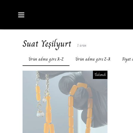
Suat Yeşilyurt
1
ürün
Ürün adına göre A-Z
Ürün adına göre Z-A
Fiyat 
Tükendi