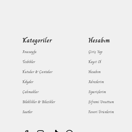
Kategoriler
Hesabım
Anasayfa
Giriş Yap
Tesbihler
Kayıt Ol
Kutular & Çantalar
Hesabım
Kolyeler
Adreslerim
Çakmaklar
Siparişlerim
Bileklikler & Bilezikler
Şifremi Unuttum
Saatler
Favori Ürünlerim