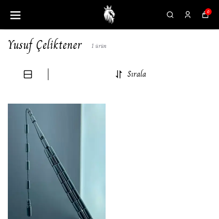
0
Yusuf Çeliktener
1
ürün
Sırala