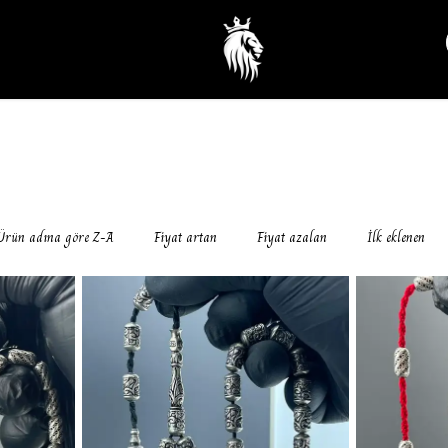
Ürün adına göre Z-A
Fiyat artan
Fiyat azalan
İlk eklenen