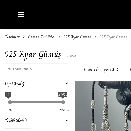
Tesbihler
Gümüş Tesbihler
925 Ayar Gümüş
925 Ayar Gümüş
925 Ayar Gümüş
3
ürün
Ürün adına göre A-Z
Fiyat Aralığı
0
20000
0
₺
20000
₺
Tesbih Modeli