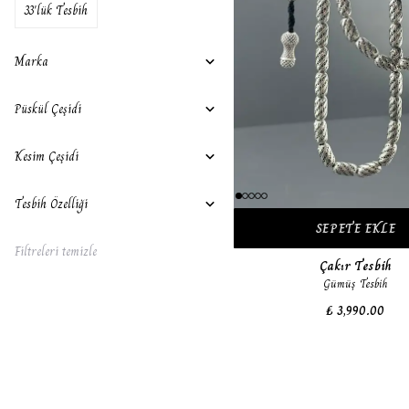
33'lük Tesbih
Marka
Püskül Çeşidi
Kesim Çeşidi
Tesbih Özelliği
SEPETE EKLE
Filtreleri temizle
Çakır Tesbih
Gümüş Tesbih
₺ 3,990.00