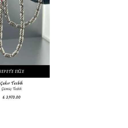
SEPETE EKLE
Çakır Tesbih
Gümüş Tesbih
₺ 3,970.00