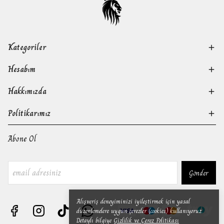
Kategoriler
Hesabım
Hakkımızda
Politikarımız
Abone Ol
Gönder
Alışveriş deneyiminizi iyileştirmek için yasal
düzenlemelere uygun çerezler (cookies) kullanıyoruz.
Detaylı bilgiye
Gizlilik ve Çerez Politikası