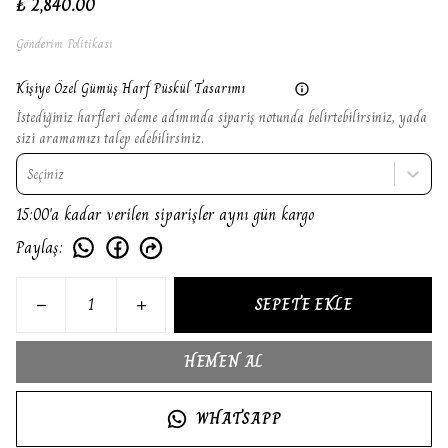
₺ 2,840.00
Gönderim Politikası
Kişiye Özel Gümüş Harf Püskül Tasarımı
İstediğiniz harfleri ödeme adımında sipariş notunda belirtebilirsiniz, yada
sizi aramamızı talep edebilirsiniz.
Seçiniz
15:00'a kadar verilen siparişler aynı gün kargo
Paylaş
:
SEPETE EKLE
HEMEN AL
WHATSAPP