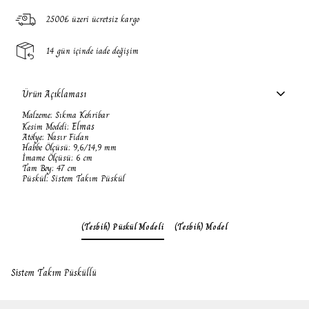
2500₺ üzeri ücretsiz kargo
14 gün içinde iade değişim
Ürün Açıklaması
Malzeme: Sıkma Kehribar
Elmas
Kesim Modeli:
Atölye: Nasır Fidan
Habbe Ölçüsü: 9,6/14,9 mm
İmame Ölçüsü: 6 cm
Tam Boy: 47 cm
Püskül: Sistem Takım Püskül
(Tesbih) Püskül Modeli
(Tesbih) Model
Sistem Takım Püsküllü