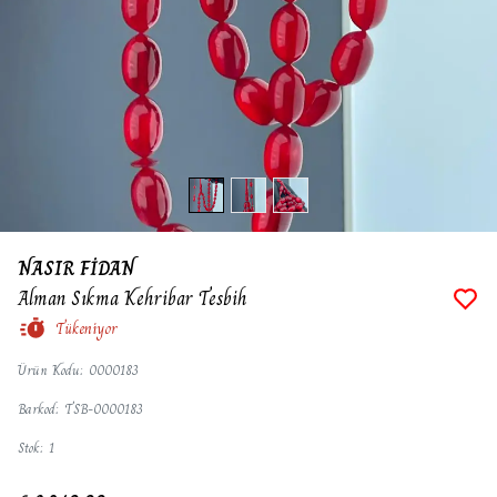
NASIR FİDAN
Alman Sıkma Kehribar Tesbih
Tükeniyor
Ürün Kodu
:
0000183
Barkod
:
TSB-0000183
Stok
:
1