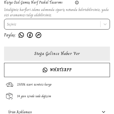
Kişiye Özel Gümüş Harf Püskül Tasarımı
İstediğiniz harfleri ödeme adımında sipariş notunda belirtebilirsiniz, yada
sizi aramamızı talep edebilirsiniz.
Seçiniz
Paylaş
:
Stoğa Gelince Haber Ver
WHATSAPP
2500₺ üzeri ücretsiz kargo
14 gün içinde iade değişim
Ürün Açıklaması