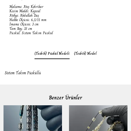
Malzeme: Ateş Kehribar
Kesim Modeli: Kapsül
Atölye: Abdullah Daş
Habbe Ölçüsü: 6,5/11 mm
İmame Ölçüsü: 3 cm
Tam Boy: 35 cm
Püskül: Sistem Takım Püskül
(Tesbih) Püskül Modeli
(Tesbih) Model
Sistem Takım Püsküllü
Benzer Ürünler