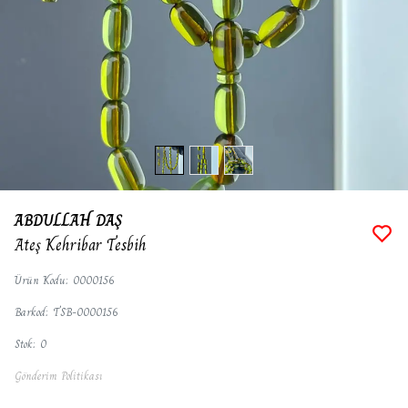
ABDULLAH DAŞ
Ateş Kehribar Tesbih
Ürün Kodu
:
0000156
Barkod
:
TSB-0000156
Stok
:
0
Gönderim Politikası