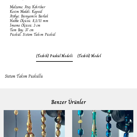
Malzeme: Ateş Kehribar
Kesim Modeli: Kapsül
Atölye: Bünyamin Barlak
Habbe Ölçüsü: 8,5/11 mm
İmame Ölçüsü: 3 cm
Tam Boy: 37 cm
Püskül: Sistem Takım Püskül
(Tesbih) Püskül Modeli
(Tesbih) Model
Sistem Takım Püsküllü
Benzer Ürünler