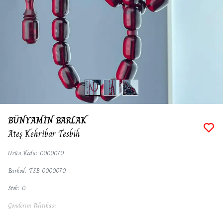
BÜNYAMİN BARLAK
Ateş Kehribar Tesbih
Ürün Kodu
:
0000070
Barkod
:
TSB-0000070
Stok
:
0
Gönderim Politikası