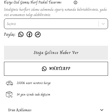
Kişiye Özel Gümüş Harf Püskül Tasarımı
İstediğiniz harfleri ödeme adımında sipariş notunda belirtebilirsiniz, yada
sizi aramamızı talep edebilirsiniz.
Seçiniz
Paylaş
:
Stoğa Gelince Haber Ver
WHATSAPP
2500₺ üzeri ücretsiz kargo
14 gün içinde iade değişim
Ürün Açıklaması