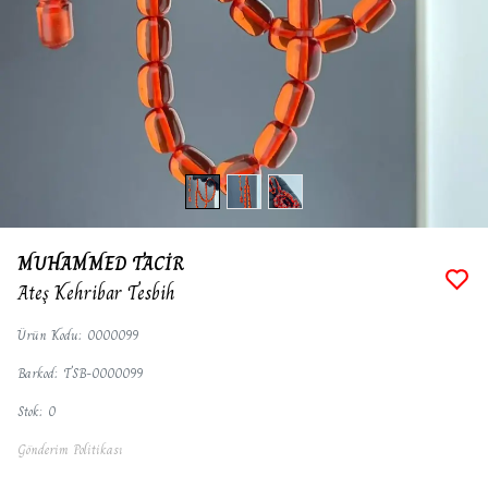
MUHAMMED TACİR
Ateş Kehribar Tesbih
Ürün Kodu
:
0000099
Barkod
:
TSB-0000099
Stok
:
0
Gönderim Politikası