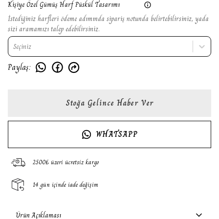
Kişiye Özel Gümüş Harf Püskül Tasarımı
İstediğiniz harfleri ödeme adımında sipariş notunda belirtebilirsiniz, yada
sizi aramamızı talep edebilirsiniz.
Seçiniz
Paylaş
:
Stoğa Gelince Haber Ver
WHATSAPP
2500₺ üzeri ücretsiz kargo
14 gün içinde iade değişim
Ürün Açıklaması