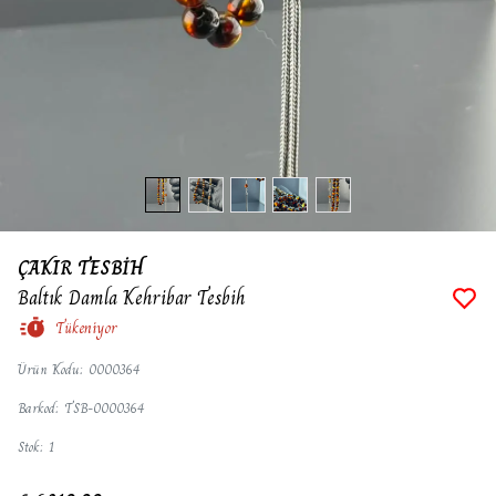
ÇAKIR TESBİH
Baltık Damla Kehribar Tesbih
Tükeniyor
Ürün Kodu
:
0000364
Barkod
:
TSB-0000364
Stok
:
1