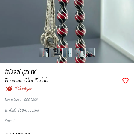
İHSAN ÇELİK
Erzurum Oltu Tesbih
Tükeniyor
Ürün Kodu
:
0000368
Barkod
:
TSB-0000368
Stok
:
1