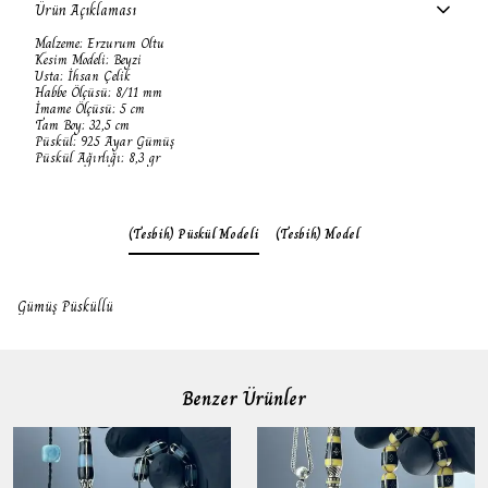
Ürün Açıklaması
Malzeme: Erzurum Oltu
Kesim Modeli: Beyzi
Usta: İhsan Çelik
Habbe Ölçüsü: 8/11 mm
İmame Ölçüsü: 5 cm
Tam Boy: 32,5 cm
Püskül: 925 Ayar Gümüş
Püskül Ağırlığı: 8,3 gr
(Tesbih) Püskül Modeli
(Tesbih) Model
Gümüş Püsküllü
Benzer Ürünler