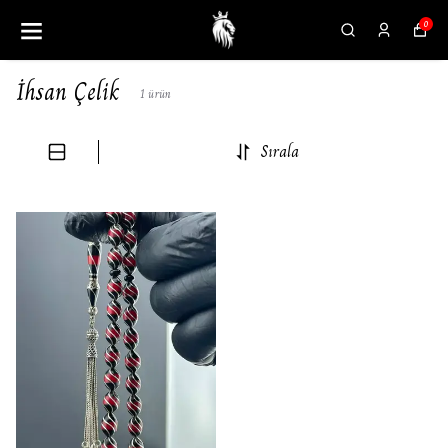
0
İhsan Çelik
1
ürün
Sırala