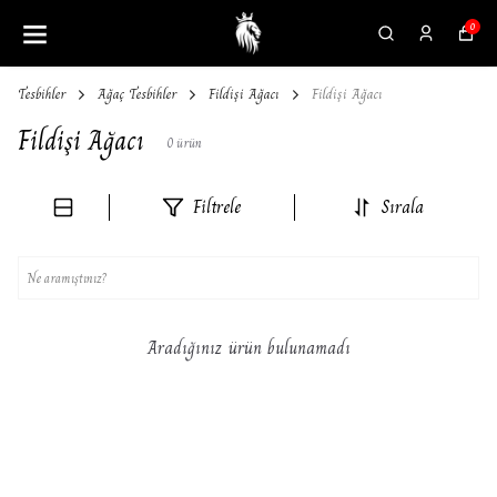
0
Tesbihler
Ağaç Tesbihler
Fildişi Ağacı
Fildişi Ağacı
Fildişi Ağacı
0
ürün
Filtrele
Sırala
Aradığınız ürün bulunamadı