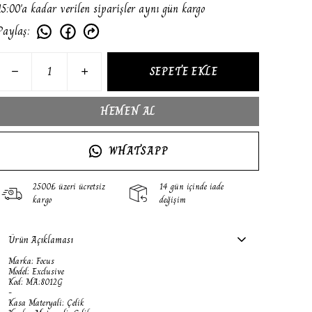
15:00'a kadar verilen siparişler aynı gün kargo
Paylaş
:
SEPETE EKLE
HEMEN AL
WHATSAPP
2500₺ üzeri ücretsiz
14 gün içinde iade
kargo
değişim
Ürün Açıklaması
Marka: Focus
Model: Exclusive
Kod: MA:8012G
-
Kasa Materyali: Çelik