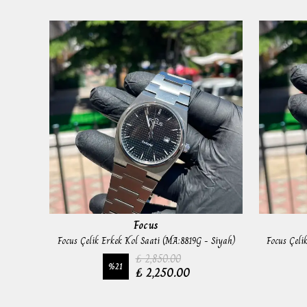
Focus
acivert)
Focus Çelik Erkek Kol Saati (MA:8819G - Siyah)
Focus Çeli
₺ 2,850.00
%
21
₺ 2,250.00