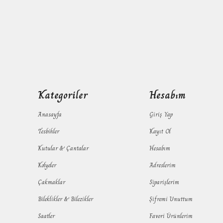
Kategoriler
Hesabım
Anasayfa
Giriş Yap
Tesbihler
Kayıt Ol
Kutular & Çantalar
Hesabım
Kolyeler
Adreslerim
Çakmaklar
Siparişlerim
Bileklikler & Bilezikler
Şifremi Unuttum
Saatler
Favori Ürünlerim