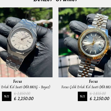
Focus
Focus
k Erkek Kol Saati (MA:8801G - Beyaz)
Focus Çelik Erkek Kol Saati (MA:88
₺ 2,850.00
₺ 2,835.00
%
21
%
21
₺ 2,250.00
₺ 2,250.00