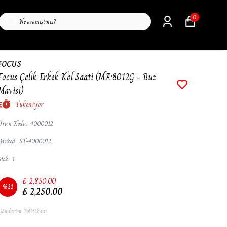
0
FOCUS
Focus Çelik Erkek Kol Saati (MA:8012G - Buz
Mavisi)
Tükeniyor
Ürün Kodu
:
4000012
Barkod
:
ST-4000012
Stok
:
1
₺ 2,850.00
%
21
₺ 2,250.00
Gönderim Politikası