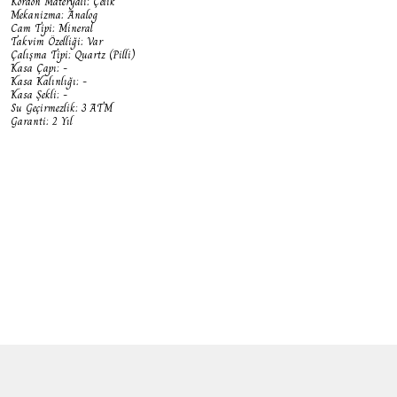
Kordon Materyali: Çelik
Mekanizma: Analog
Cam Tipi: Mineral
Takvim Özelliği: Var
Çalışma Tipi: Quartz (Pilli)
Kasa Çapı: -
Kasa Kalınlığı: -
Kasa Şekli: -
Su Geçirmezlik: 3 ATM
Garanti: 2 Yıl