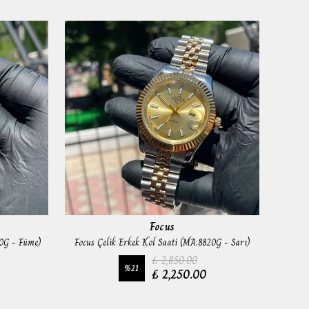
Focus
20G - Füme)
Focus Çelik Erkek Kol Saati (MA:8820G - Sarı)
₺ 2,850.00
%
21
₺ 2,250.00