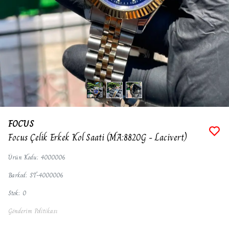
FOCUS
Focus Çelik Erkek Kol Saati (MA:8820G - Lacivert)
Ürün Kodu
:
4000006
Barkod
:
ST-4000006
Stok
:
0
Gönderim Politikası