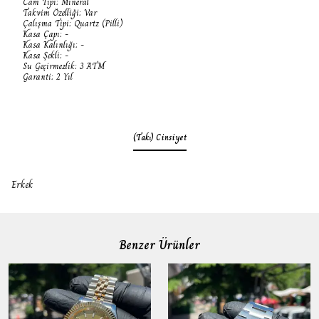
Cam Tipi: Mineral
Takvim Özelliği: Var
Çalışma Tipi: Quartz (Pilli)
Kasa Çapı: -
Kasa Kalınlığı: -
Kasa Şekli: -
Su Geçirmezlik: 3 ATM
Garanti: 2 Yıl
(Takı) Cinsiyet
Erkek
Benzer Ürünler