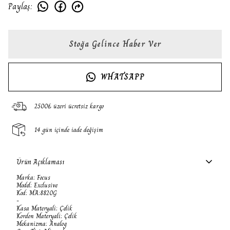
Paylaş
:
Stoğa Gelince Haber Ver
WHATSAPP
2500₺ üzeri ücretsiz kargo
14 gün içinde iade değişim
Ürün Açıklaması
Marka: Focus
Model: Exclusive
Kod: MA:8820G
-
Kasa Materyali: Çelik
Kordon Materyali: Çelik
Mekanizma: Analog