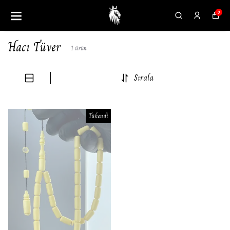
0
Hacı Tüver
1
ürün
Sırala
Tükendi
Tükendi