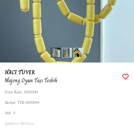
HACI TÜVER
Majong Oyun Taşı Tesbih
Ürün Kodu
:
0000044
Barkod
:
TSB-0000044
Stok
:
0
Gönderim Politikası