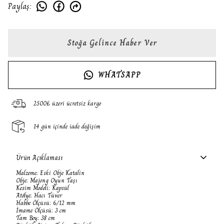
Paylaş
:
Stoğa Gelince Haber Ver
WHATSAPP
2500₺ üzeri ücretsiz kargo
14 gün içinde iade değişim
Ürün Açıklaması
Malzeme: Eski Obje Katalin
Obje: Majong Oyun Taşı
Kesim Modeli: Kapsül
Atölye: Hacı Tüver
Habbe Ölçüsü: 6/12 mm
İmame Ölçüsü: 3 cm
Tam Boy: 38 cm