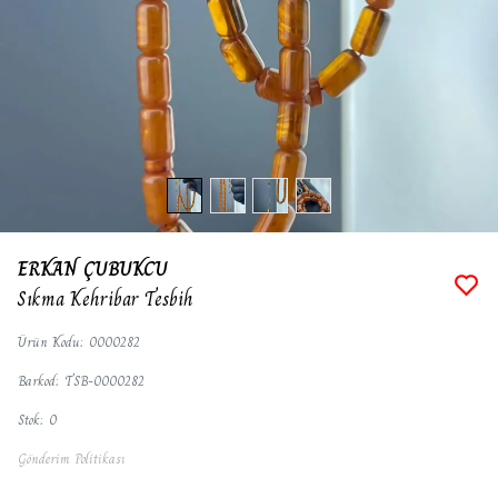
ERKAN ÇUBUKCU
Sıkma Kehribar Tesbih
Ürün Kodu
:
0000282
Barkod
:
TSB-0000282
Stok
:
0
Gönderim Politikası