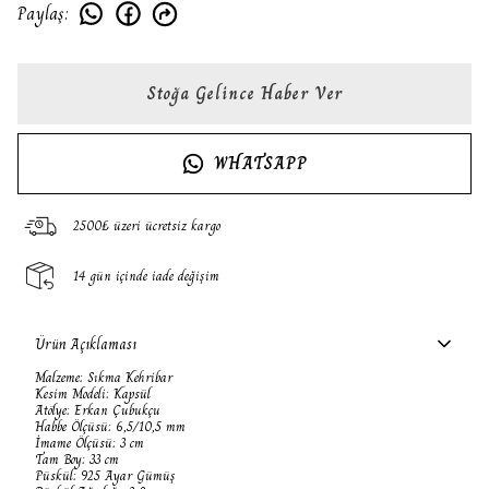
Paylaş
:
Stoğa Gelince Haber Ver
WHATSAPP
2500₺ üzeri ücretsiz kargo
14 gün içinde iade değişim
Ürün Açıklaması
Malzeme: Sıkma Kehribar
Kesim Modeli: Kapsül
Atölye: Erkan Çubukçu
Habbe Ölçüsü: 6,5/10,5 mm
İmame Ölçüsü: 3 cm
Tam Boy: 33 cm
Püskül: 925 Ayar Gümüş