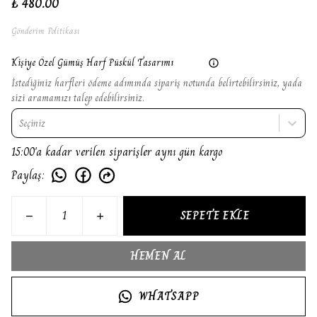
₺ 480.00
Gönderim Politikası
Kişiye Özel Gümüş Harf Püskül Tasarımı
İstediğiniz harfleri ödeme adımında sipariş notunda belirtebilirsiniz, yada
sizi aramamızı talep edebilirsiniz.
Seçiniz
15:00'a kadar verilen siparişler aynı gün kargo
Paylaş
:
SEPETE EKLE
HEMEN AL
WHATSAPP