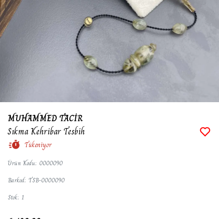
MUHAMMED TACİR
Sıkma Kehribar Tesbih
Tükeniyor
Ürün Kodu
:
0000090
Barkod
:
TSB-0000090
Stok
:
1