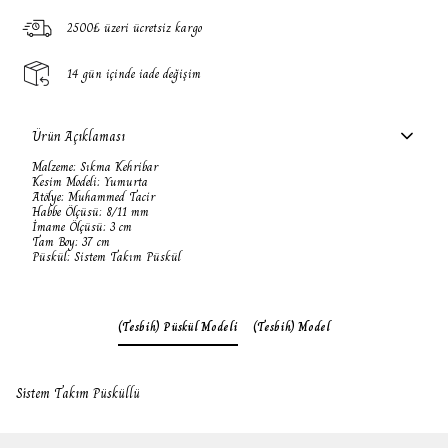
2500₺ üzeri ücretsiz kargo
14 gün içinde iade değişim
Ürün Açıklaması
Malzeme: Sıkma Kehribar
Kesim Modeli: Yumurta
Atölye: Muhammed Tacir
Habbe Ölçüsü: 8/11 mm
İmame Ölçüsü: 3 cm
Tam Boy: 37 cm
Püskül: Sistem Takım Püskül
(Tesbih) Püskül Modeli
(Tesbih) Model
Sistem Takım Püsküllü