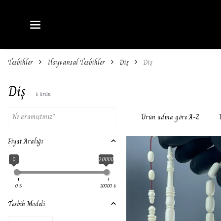
Tesbihler
Hayvansal Tesbihler
Diş
Diş
Diş
6
ürün
Ürün adına göre A-Z
Fiyat Aralığı
0
20000
0
₺
20000
₺
Tesbih Modeli