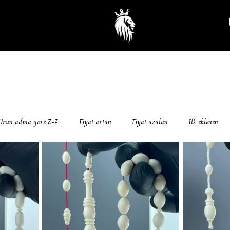
Ürün adına göre Z-A
Fiyat artan
Fiyat azalan
İlk eklenen