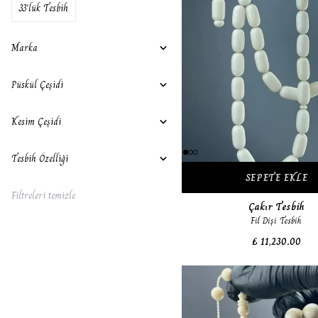
33'lük Tesbih
Marka
Püskül Çeşidi
Kesim Çeşidi
Tesbih Özelliği
SEPETE EKLE
Filtreleri temizle
Çakır Tesbih
Fil Dişi Tesbih
₺ 11,230.00