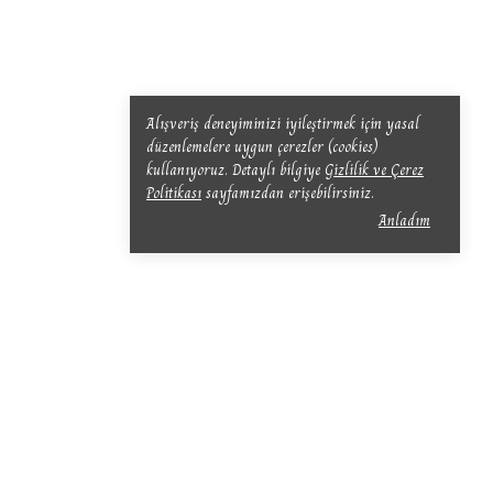
Alışveriş deneyiminizi iyileştirmek için yasal
düzenlemelere uygun çerezler (cookies)
kullanıyoruz. Detaylı bilgiye
Gizlilik ve Çerez
Politikası
sayfamızdan erişebilirsiniz.
Anladım
Abone Ol