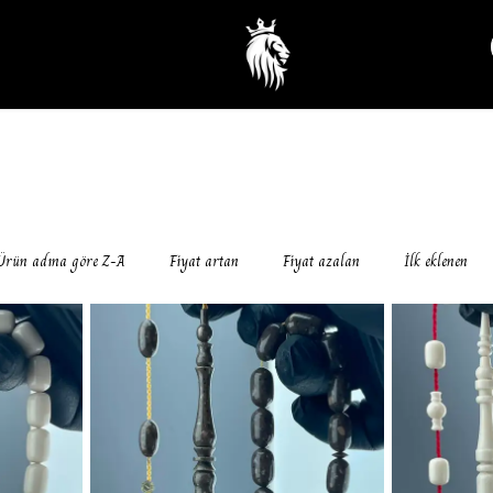
Ürün adına göre Z-A
Fiyat artan
Fiyat azalan
İlk eklenen