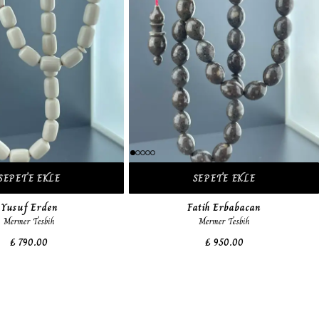
SEPETE EKLE
SEPETE EKLE
Yusuf Erden
Fatih Erbabacan
Mermer Tesbih
Mermer Tesbih
₺ 790.00
₺ 950.00
Tükendi
Tükendi
Tükendi