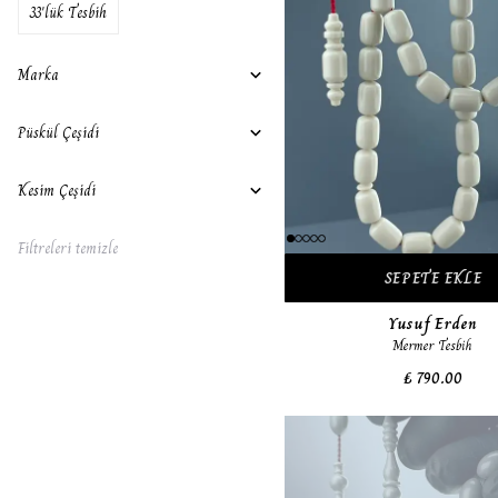
33'lük Tesbih
Marka
Püskül Çeşidi
Kesim Çeşidi
Filtreleri temizle
SEPETE EKLE
Yusuf Erden
Mermer Tesbih
₺ 790.00