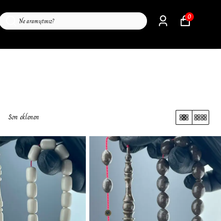
0
Son eklenen