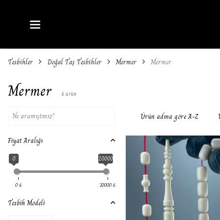
Tesbihler
Doğal Taş Tesbihler
Mermer
Mermer
Mermer
6
ürün
Ürün adına göre A-Z
Fiyat Aralığı
0
20000
0
₺
20000
₺
Tesbih Modeli