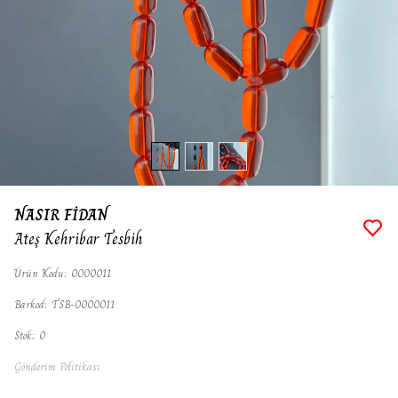
NASIR FİDAN
Ateş Kehribar Tesbih
Ürün Kodu
:
0000011
Barkod
:
TSB-0000011
Stok
:
0
Gönderim Politikası