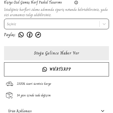
Kişiye Özel Gümüş Harf Püskül Tasarımı
İstediğiniz harfleri ödeme adımında sipariş notunda belirtebilirsiniz, yada
sizi aramamızı talep edebilirsiniz.
Seçiniz
Paylaş
:
Stoğa Gelince Haber Ver
WHATSAPP
2500₺ üzeri ücretsiz kargo
14 gün içinde iade değişim
Ürün Açıklaması