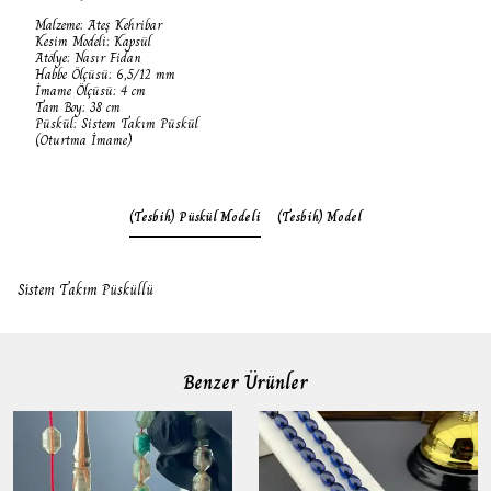
Malzeme: Ateş Kehribar
Kesim Modeli: Kapsül
Atölye: Nasır Fidan
Habbe Ölçüsü: 6,5/12 mm
İmame Ölçüsü: 4 cm
Tam Boy: 38 cm
Püskül: Sistem Takım Püskül
(Oturtma İmame)
(Tesbih) Püskül Modeli
(Tesbih) Model
Sistem Takım Püsküllü
Benzer Ürünler