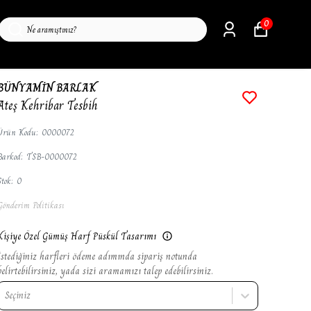
0
BÜNYAMİN BARLAK
Ateş Kehribar Tesbih
Ürün Kodu
:
0000072
Barkod
:
TSB-0000072
Stok
:
0
Gönderim Politikası
Kişiye Özel Gümüş Harf Püskül Tasarımı
İstediğiniz harfleri ödeme adımında sipariş notunda
belirtebilirsiniz, yada sizi aramamızı talep edebilirsiniz.
Seçiniz