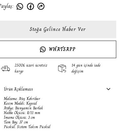
Paylaş
:
Stoğa Gelince Haber Ver
WHATSAPP
2500₺ üzeri ücretsiz
14 gün içinde iade
kargo
değişim
Ürün Açıklaması
Malzeme: Ateş Kehribar
Kesim Modeli: Kapsül
Atölye: Bünyamin Barlak
Habbe Ölçüsü: 8/11 mm
İmame Ölçüsü: 3 cm
Tam Boy: 37 cm
Püskül: Sistem Takım Püskül