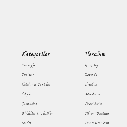
Kategoriler
Hesabım
Anasayfa
Giriş Yap
Tesbihler
Kayıt Ol
Kutular & Çantalar
Hesabım
Kolyeler
Adreslerim
Çakmaklar
Siparişlerim
Bileklikler & Bilezikler
Şifremi Unuttum
Saatler
Favori Ürünlerim